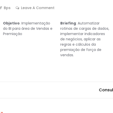
Bps
Leave A Comment
On
Consultoria
Em
Objetivo
:
Implementação
Briefing
:
Automatizar
Dados
do BI para área de Vendas e
rotinas de cargas de dados,
–
Premiação
implementar indicadores
Case
de negócios, aplicar as
3
regras e cálculos da
premiação de força de
vendas.
Consul